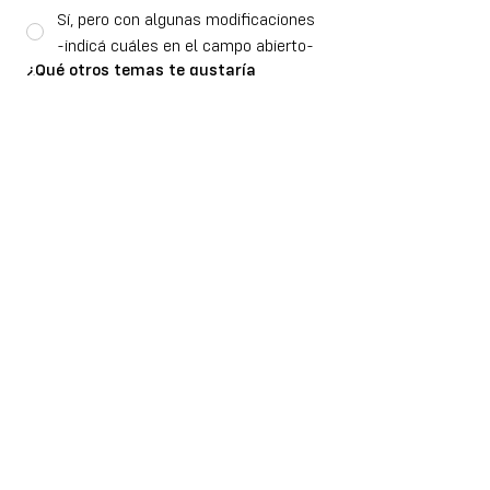
Sí, pero con algunas modificaciones
-indicá cuáles en el campo abierto-
¿Qué otros temas te gustaría
abordar?
Comentarios/sugerencias
Enviar