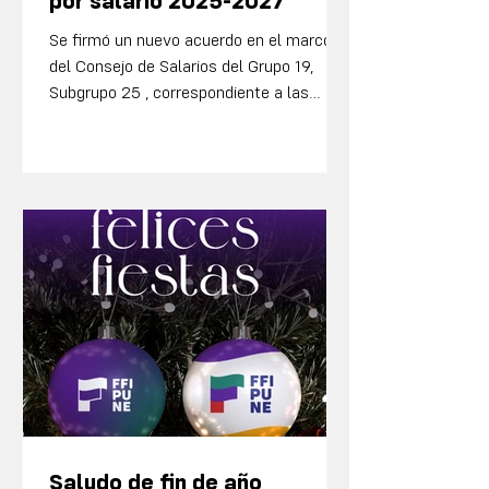
por salario 2025-2027
Se firmó un nuevo acuerdo en el marco
del Consejo de Salarios del Grupo 19,
Subgrupo 25 , correspondiente a las
entidades paraestatales. El acuerdo
tendrá vigencia desde el 1.º de julio de
2025 hasta el 30 de junio de 2027 y
establece un conjunto de disposiciones
salariales y no salariales que impactan en
las condiciones laborales de las y los
trabajadores del sector. En materia
salarial, el convenio define ajustes
semestrales diferenciados por franjas,
priorizando los salari
Saludo de fin de año