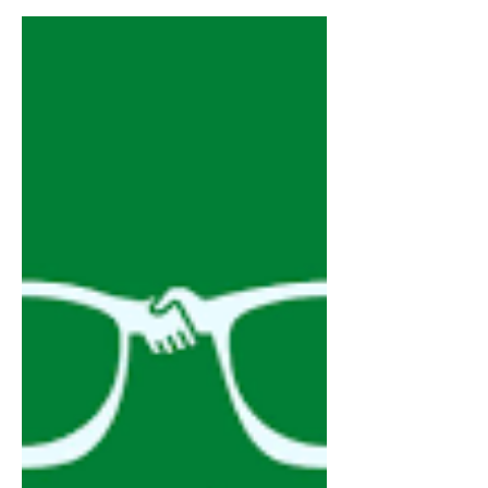
Psicólogos
Servicios de la Red de Psicólogos con un
60% de descuento sobre el arancel
Sesiones: Individual Pareja Familia
MODALIDAD PRESENCIAL O...