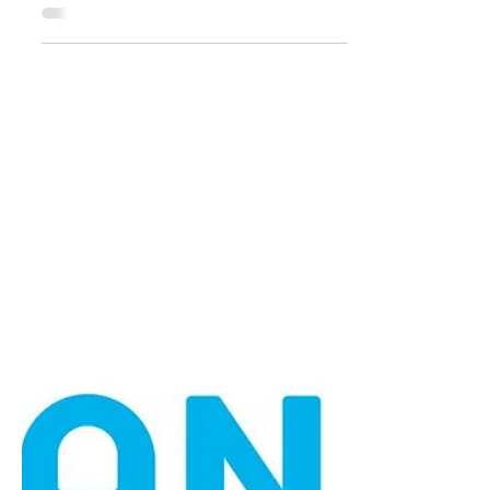
11 may 2023
1 min de lectura
Facultad de Derecho
Agenda Consultorio Jurídico Los días 20 y 21
de marzo se abrirá la agenda de forma
presencial en nuestras oficinas para casos
nuevos, en...