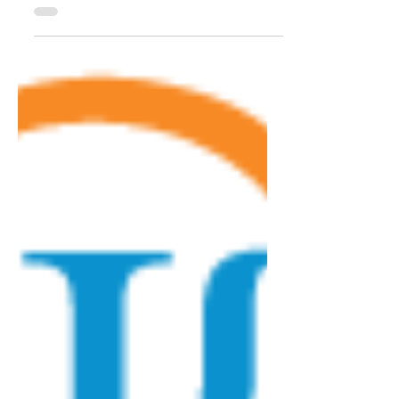
Nacional José Pedro Varela
📢 ¡Nuevo convenio para nuestros afiliados!
Desde la Federación de Funcionarios de
Instituciones Públicas No Estatales
(FFIPUNE) ,...