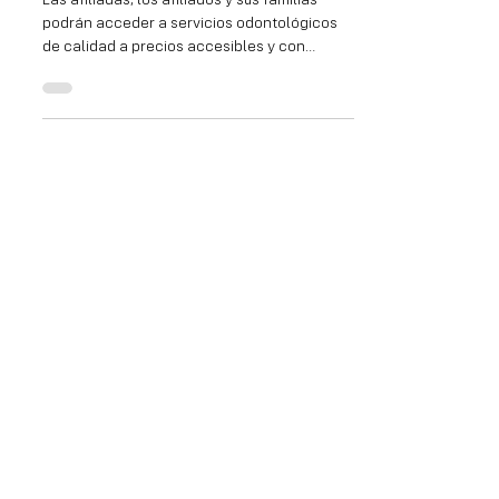
Convenio con RedDentis
Las afiliadas, los afiliados y sus familias
podrán acceder a servicios odontológicos
de calidad a precios accesibles y con
amplias...