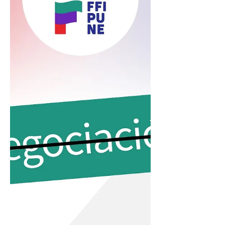
día áreas estratégicas del país: salud,
educación, producción, inclusión y cultura.
Lo que hoy se percibe desde los
trabajadores de las paraestatales es una
falta de respeto profunda. No solo hacia las
personas que lo integran, sino también hacia
las instituciones mismas que, con
presupuestos reducidos, siguen funcionando
gracias a su esfuerzo.