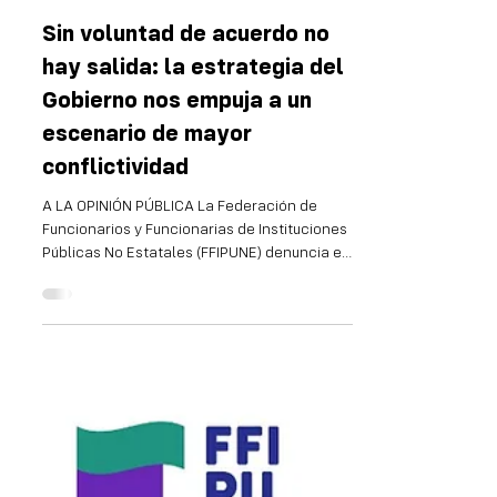
25 nov 2025
2 min de lectura
Sin voluntad de acuerdo no
hay salida: la estrategia del
Gobierno nos empuja a un
escenario de mayor
conflictividad
A LA OPINIÓN PÚBLICA La Federación de
Funcionarios y Funcionarias de Instituciones
Públicas No Estatales (FFIPUNE) denuncia el
vaciamiento deliberado del proceso de
negociación colectiva por parte de la
Oficina de Planeamiento y Presupuesto
(OPP). Desde agosto hemos actuado con
responsabilidad y buena fe, presentando
propuestas económicamente viables,
técnicamente fundamentadas y mostrando