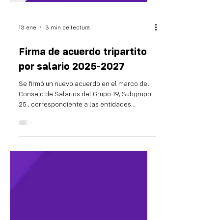
13 ene
3 min de lectura
Firma de acuerdo tripartito
por salario 2025-2027
Se firmó un nuevo acuerdo en el marco del
Consejo de Salarios del Grupo 19, Subgrupo
25 , correspondiente a las entidades
paraestatales. El acuerdo tendrá vigencia
desde el 1.º de julio de 2025 hasta el 30 de
junio de 2027 y establece un conjunto de
disposiciones salariales y no salariales que
impactan en las condiciones laborales de
las y los trabajadores del sector. En materia
salarial, el convenio define ajustes
semestrales diferenciados por franjas,
priorizando los salari